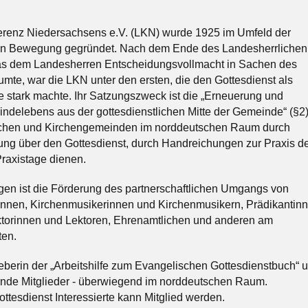
ferenz Niedersachsens e.V. (LKN) wurde 1925 im Umfeld der
en Bewegung gegründet. Nach dem Ende des Landesherrlichen
as dem Landesherren Entscheidungsvollmacht in Sachen des
umte, war die LKN unter den ersten, die den Gottesdienst als
stark machte. Ihr Satzungszweck ist die „Erneuerung und
ndelebens aus der gottesdienstlichen Mitte der Gemeinde“ (§2)
rchen und Kirchengemeinden im norddeutschen Raum durch
ung über den Gottesdienst, durch Handreichungen zur Praxis d
raxistage dienen.
gen ist die Förderung des partnerschaftlichen Umgangs von
innen, Kirchenmusikerinnen und Kirchenmusikern, Prädikantin
ktorinnen und Lektoren, Ehrenamtlichen und anderen am
ten.
berin der „Arbeitshilfe zum Evangelischen Gottesdienstbuch“ 
ernde Mitglieder - überwiegend im norddeutschen Raum.
ttesdienst Interessierte kann Mitglied werden.