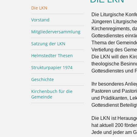
Die LKN
Die Liturgische Kon
Vorstand
Jüngeren Liturgisch
Kirchenregiments, d
Mitgliederversammlung
Gottesdienstes einrä
Thema der Gemeinde 
Satzung der LKN
Vertiefung des Gemei
Helmstedter Thesen
Die LKN will den Ki
theologische Besinn
Strukturpapier 1974
Gottesdienstes und P
Geschichte
Ihr besonderes Anlie
Kirchenbuch für die
Pastoren und Pastor
Gemeinde
und Prädikanten, Le
Gottesdienst Beteilig
Die LKN ist Herausge
hat aktuell 200 förd
Jede und jeder am Go