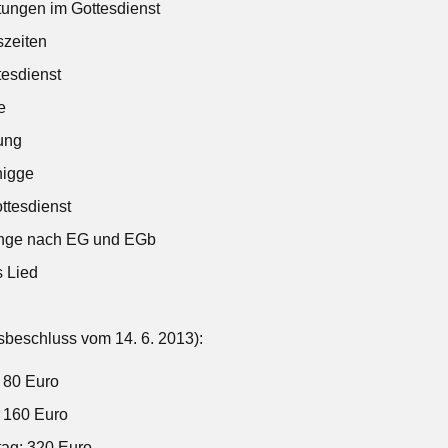
ungen im Gottesdienst
szeiten
esdienst
e
ung
nigge
ttesdienst
änge nach EG und EGb
s Lied
dsbeschluss vom 14. 6. 2013):
: 80 Euro
: 160 Euro
tag: 320 Euro