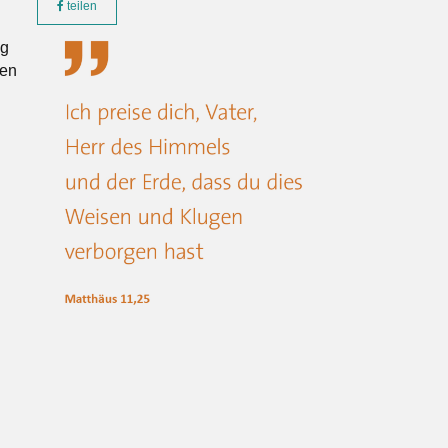
teilen
ng
gen